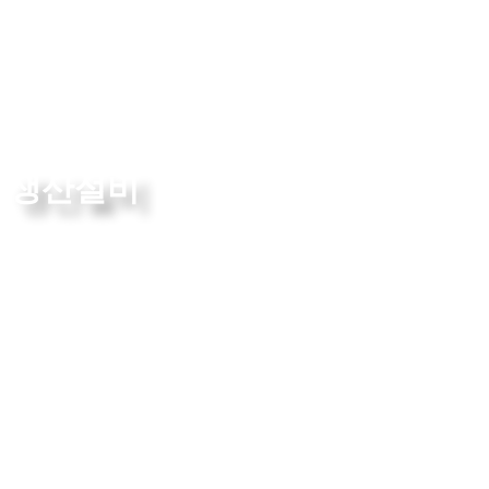
생산설비
The True Leader in Technology
생산설비
품질관리