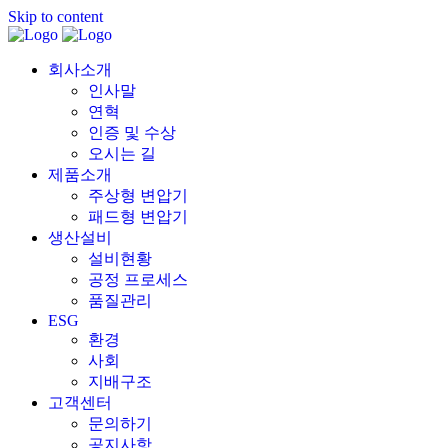
Skip to content
회사소개
인사말
연혁
인증 및 수상
오시는 길
제품소개
주상형 변압기
패드형 변압기
생산설비
설비현황
공정 프로세스
품질관리
ESG
환경
사회
지배구조
고객센터
문의하기
공지사항