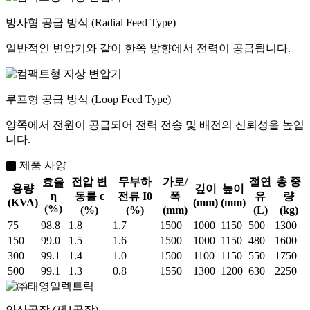
방사형 공급 방식 (Radial Feed Type)
일반적인 변압기와 같이 한쪽 방향에서 전력이 공급됩니다.
루프형 공급 방식 (Loop Feed Type)
양쪽에서 전원이 공급되어 전력 전송 및 배전의 신뢰성을 높입
니다.
제품 사양
전압 변
무부하
가로/
절연
총 중
효율
용량
깊이
높이
η
동률 ϵ
전류 I0​
폭
유
량
(KVA)
(mm)
(mm)
(%)
(%)
(%)
(mm)
(L)
(kg)
75
98.8
1.8
1.7
1500
1000
1150
500
1300
150
99.0
1.5
1.6
1500
1000
1150
480
1600
300
99.1
1.4
1.0
1500
1100
1150
550
1750
500
99.1
1.3
0.8
1550
1300
1200
630
2250
안산공장 (제1공장)