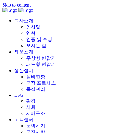
Skip to content
회사소개
인사말
연혁
인증 및 수상
오시는 길
제품소개
주상형 변압기
패드형 변압기
생산설비
설비현황
공정 프로세스
품질관리
ESG
환경
사회
지배구조
고객센터
문의하기
공지사항